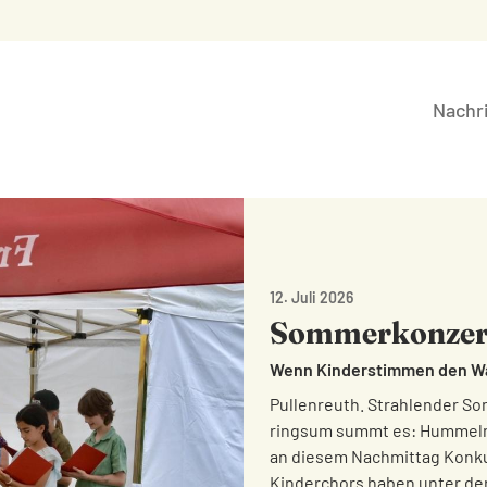
Nachr
12. Juli 2026
Sommerkonzert 
Wenn Kinderstimmen den Wa
Pullenreuth. Strahlender Son
ringsum summt es: Hummeln 
an diesem Nachmittag Konk
Kinderchors haben unter der