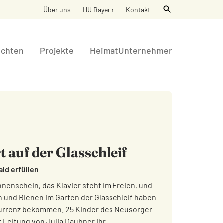
Über uns
HU Bayern
Kontakt
ichten
Projekte
HeimatUnternehmer
auf der Glasschleif
ld erfüllen
nenschein, das Klavier steht im Freien, und
und Bienen im Garten der Glasschleif haben
urrenz bekommen. 25 Kinder des Neusorger
 Leitung von Julia Daubner ihr