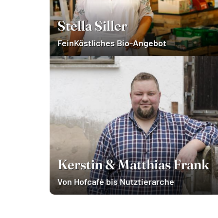
Stella Siller
FeinKöstliches Bio-Angebot
Kerstin & Matthias Frank
Von Hofcafé bis Nutztierarche