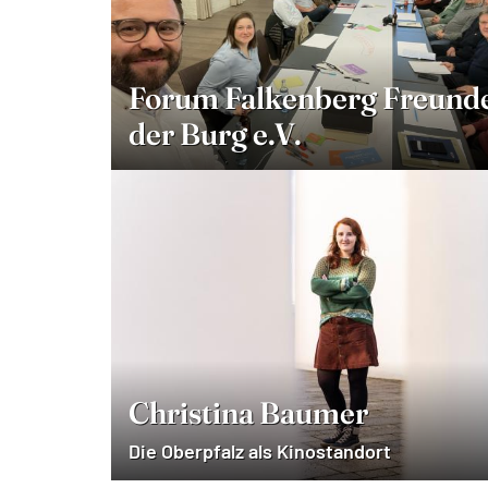
Forum Falkenberg Freund
der Burg e.V.
Christina Baumer
Die Oberpfalz als Kinostandort