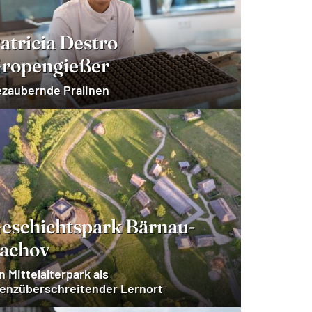
atricia Destro
ropengießer
zaubernde Pralinen
eschichtspark Bärnau-
achov
n Mittelalterpark als
enzüberschreitender Lernort