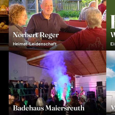
Norbert Reger
W
Heimat-Leidenschaft
Ei
Badehaus Maiersreuth
M