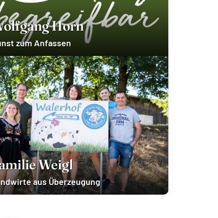
olfgang Horn
unst zum Anfassen
amilie Weigl
ndwirte aus Überzeugung