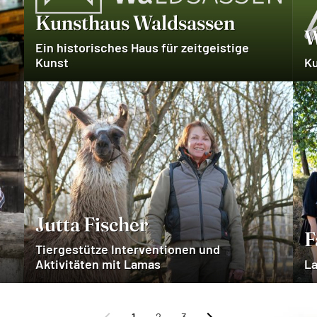
Kunsthaus Waldsassen
W
Ein historisches Haus für zeitgeistige
Kunst
K
Jutta Fischer
F
Tiergestütze Interventionen und
Aktivitäten mit Lamas
La
1
2
3