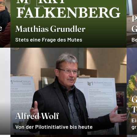
P
e
Matthias Grundler
G
Stets eine Frage des Mutes
Be
G
T
Alfred Wolf
Ei
Von der Pilotinitiative bis heute
gr